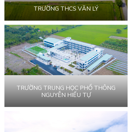
TRƯỜNG THCS VĂN LÝ
TRƯỜNG TRUNG HỌC PHỔ THÔNG
NGUYỄN HIẾU TỰ