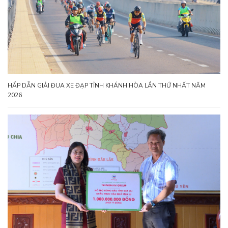
HẤP DẪN GIẢI ĐUA XE ĐẠP TỈNH KHÁNH HÒA LẦN THỨ NHẤT NĂM
2026