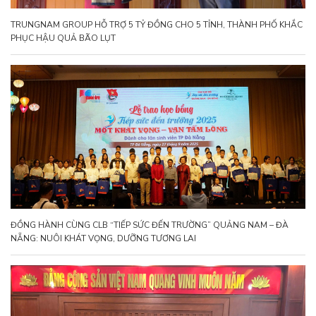
TRUNGNAM GROUP HỖ TRỢ 5 TỶ ĐỒNG CHO 5 TỈNH, THÀNH PHỐ KHẮC
PHỤC HẬU QUẢ BÃO LỤT
ĐỒNG HÀNH CÙNG CLB “TIẾP SỨC ĐẾN TRƯỜNG” QUẢNG NAM – ĐÀ
NẴNG: NUÔI KHÁT VỌNG, DƯỠNG TƯƠNG LAI