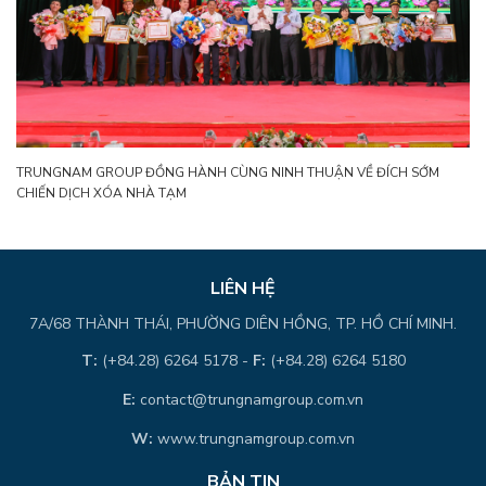
TRUNGNAM GROUP ĐỒNG HÀNH CÙNG NINH THUẬN VỀ ĐÍCH SỚM
CHIẾN DỊCH XÓA NHÀ TẠM
LIÊN HỆ
7A/68 THÀNH THÁI, PHƯỜNG DIÊN HỒNG, TP. HỒ CHÍ MINH.
T:
(+84.28) 6264 5178 -
F:
(+84.28) 6264 5180
E:
contact@trungnamgroup.com.vn
W:
www.trungnamgroup.com.vn
BẢN TIN