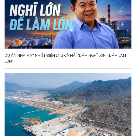
DỰ ÁN NHÀ MÁY NHIỆT ĐIỆN LNG CÀ NÁ: "DÁM NGHĨ LỚN - DÁM LÀM
LỚN"