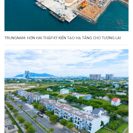
TRUNGNAM: HƠN HAI THẬP KỶ KIẾN TẠO HẠ TẦNG CHO TƯƠNG LAI