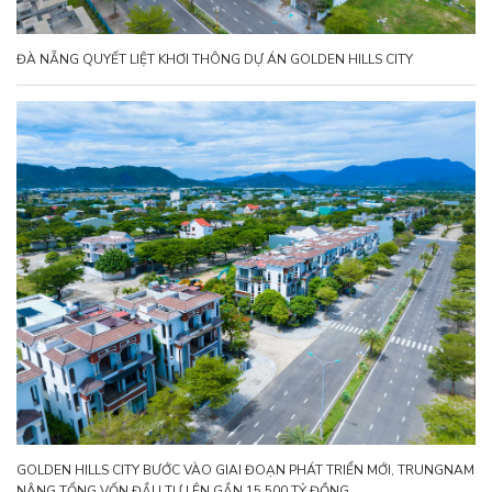
ĐÀ NẴNG QUYẾT LIỆT KHƠI THÔNG DỰ ÁN GOLDEN HILLS CITY
GOLDEN HILLS CITY BƯỚC VÀO GIAI ĐOẠN PHÁT TRIỂN MỚI, TRUNGNAM
NÂNG TỔNG VỐN ĐẦU TƯ LÊN GẦN 15.500 TỶ ĐỒNG