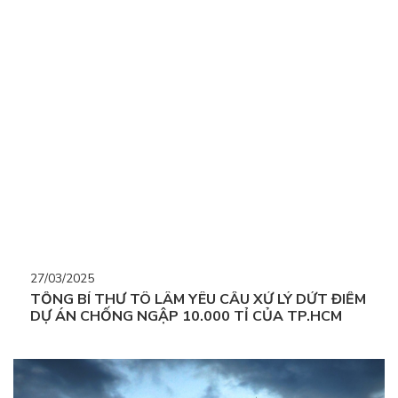
27/03/2025
TỔNG BÍ THƯ TÔ LÂM YÊU CẦU XỬ LÝ DỨT ĐIỂM
DỰ ÁN CHỐNG NGẬP 10.000 TỈ CỦA TP.HCM