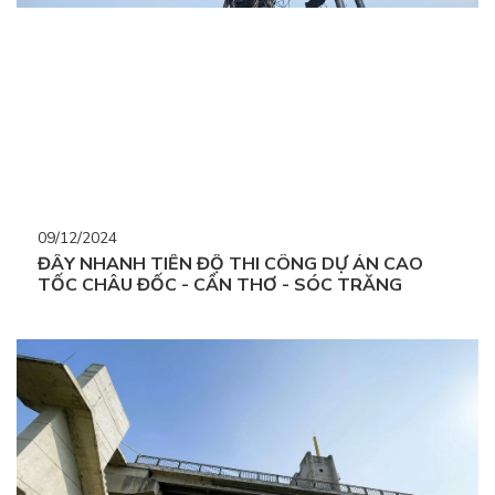
09/12/2024
ĐẨY NHANH TIẾN ĐỘ THI CÔNG DỰ ÁN CAO
TỐC CHÂU ĐỐC - CẦN THƠ - SÓC TRĂNG