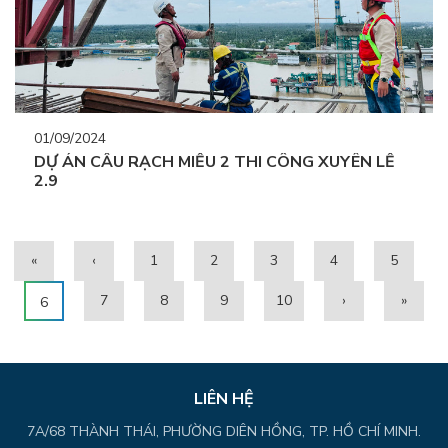
01/09/2024
DỰ ÁN CẦU RẠCH MIỄU 2 THI CÔNG XUYÊN LỄ
2.9
«
‹
1
2
3
4
5
7
8
9
10
›
»
6
LIÊN HỆ
7A/68 THÀNH THÁI, PHƯỜNG DIÊN HỒNG, TP. HỒ CHÍ MINH.