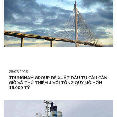
25/02/2025
TRUNGNAM GROUP ĐỀ XUẤT ĐẦU TƯ CẦU CẦN
GIỜ VÀ THỦ THIÊM 4 VỚI TỔNG QUY MÔ HƠN
16.000 TỶ