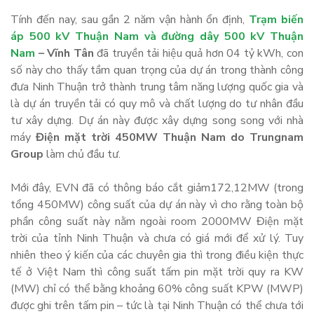
Tính đến nay, sau gần 2 năm vận hành ổn định,
Trạm biến
áp 500 kV Thuận Nam và đường dây 500 kV Thuận
Nam
– Vĩnh Tân
đã truyền tải hiệu quả hơn 04 tỷ kWh, con
số này cho thấy tầm quan trọng của dự án trong thành công
đưa Ninh Thuận trở thành trung tâm năng lượng quốc gia và
là dự án truyền tải có quy mô và chất lượng do tư nhân đầu
tư xây dựng. Dự án này được xây dựng song song với nhà
máy
Điện mặt trời 450MW Thuận Nam do Trungnam
Group
làm chủ đầu tư.
Mới đây, EVN đã có thông báo cắt giảm172,12MW (trong
tổng 450MW) công suất của dự án này vì cho rằng toàn bộ
phần công suất này nằm ngoài room 2000MW Điện mặt
trời của tỉnh Ninh Thuận và chưa có giá mới để xử lý. Tuy
nhiên theo ý kiến của các chuyên gia thì trong điều kiện thực
tế ở Việt Nam thì công suất tấm pin mặt trời quy ra KW
(MW) chỉ có thể bằng khoảng 60% công suất KPW (MWP)
được ghi trên tấm pin – tức là tại Ninh Thuận có thể chưa tới