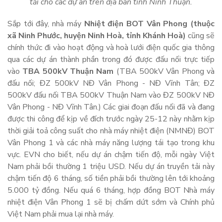
tải cho các dự án trên địa bàn tỉnh Ninh Thuận.
Sắp tới đây, nhà máy
Nhiệt điện BOT Vân Phong (thuộc
xã Ninh Phước, huyện Ninh Hoà, tỉnh Khánh Hoà)
cũng sẽ
chính thức đi vào hoạt động và hoà lưới điện quốc gia thông
qua các dự án thành phần trong đó được đấu nối trực tiếp
vào
TBA 500kV Thuận Nam
(TBA 500kV Vân Phong và
đấu nối; ĐZ 500kV NĐ Vân Phong - NĐ Vĩnh Tân; ĐZ
500kV đấu nối TBA 500kV Thuận Nam vào ĐZ 500kV NĐ
Vân Phong - NĐ Vĩnh Tân.) Các giai đoạn đấu nối đã và đang
được thi công để kịp về đích trước ngày 25-12 này nhằm kịp
thời giải toả công suất cho nhà máy nhiệt điện (NMNĐ) BOT
Vân Phong 1 và các nhà máy năng lượng tái tạo trong khu
vực. EVN cho biết, nếu dự án chậm tiến độ, mỗi ngày Việt
Nam phải bồi thường 1 triệu USD. Nếu dự án truyền tải này
chậm tiến độ 6 tháng, số tiền phải bồi thường lên tới khoảng
5.000 tỷ đồng. Nếu quá 6 tháng, hợp đồng BOT Nhà máy
nhiệt điện Vân Phong 1 sẽ bị chấm dứt sớm và Chính phủ
Việt Nam phải mua lại nhà máy.