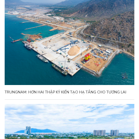
TRUNGNAM: HƠN HAI THẬP KỶ KIẾN TẠO HẠ TẦNG CHO TƯƠNG LAI