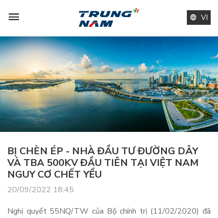
VI
BỊ CHÈN ÉP - NHÀ ĐẦU TƯ ĐƯỜNG DÂY
VÀ TBA 500KV ĐẦU TIÊN TẠI VIỆT NAM
NGUY CƠ CHẾT YỂU
20/09/2022 18:45
Nghị quyết 55NQ/TW của Bộ chính trị (11/02/2020) đã