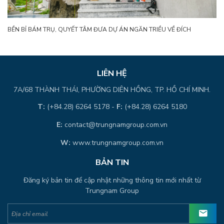
BỀN BỈ BÁM TRỤ, QUYẾT TÂM ĐƯA DỰ ÁN NGĂN TRIỀU VỀ ĐÍCH
LIÊN HỆ
7A/68 THÀNH THÁI, PHƯỜNG DIÊN HỒNG, TP. HỒ CHÍ MINH.
T:
(+84.28) 6264 5178 -
F:
(+84.28) 6264 5180
E:
contact@trungnamgroup.com.vn
W:
www.trungnamgroup.com.vn
BẢN TIN
Đăng ký bản tin để cập nhật những thông tin mới nhất từ
Trungnam Group