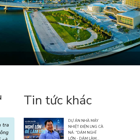
Tin tức khác
N
DỰ ÁN NHÀ MÁY
 tra
NHIỆT ĐIỆN LNG CÀ
 ông
NÁ: "DÁM NGHĨ
LỚN - DÁM LÀM
 sở,