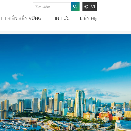
VI
T TRIỂN BỀN VỮNG
TIN TỨC
LIÊN HỆ