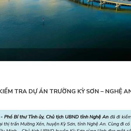
KIỂM TRA DỰ ÁN TRƯỜNG KỲ SƠN – NGHỆ A
- Phó Bí thư Tỉnh ủy, Chủ tịch UBND tỉnh Nghệ An
đã đi kiểm
i thị trấn Mường Xén, huyện Kỳ Sơn, tỉnh Nghệ An. Cùng đi có
ữu Minh – Chủ tịch UBND huyện Kỳ Sơn cùng lãnh đạo một số