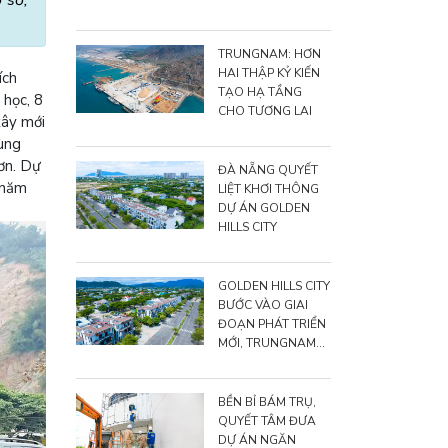
LỚN"
TRUNGNAM: HƠN
HAI THẬP KỶ KIẾN
ích
TẠO HẠ TẦNG
 học, 8
CHO TƯƠNG LAI
xây mới
cùng
ơn. Dự
ĐÀ NẴNG QUYẾT
 năm
LIỆT KHƠI THÔNG
DỰ ÁN GOLDEN
HILLS CITY
GOLDEN HILLS CITY
BƯỚC VÀO GIAI
ĐOẠN PHÁT TRIỂN
MỚI, TRUNGNAM
NÂNG TỔNG VỐN
ĐẦU TƯ LÊN GẦN
15.500 TỶ ĐỒNG
BỀN BỈ BÁM TRỤ,
QUYẾT TÂM ĐƯA
DỰ ÁN NGĂN