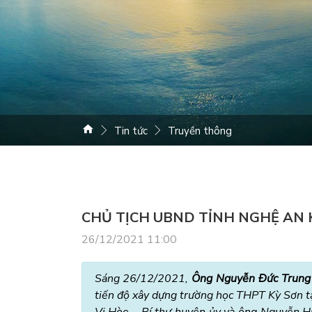
Tin tức
Truyền thông
CHỦ TỊCH UBND TỈNH NGHỆ AN 
26/12/2021 11:00
Sáng 26/12/2021,
Ông Nguyễn Đức Trung 
tiến độ xây dựng trường học THPT Kỳ Sơn tạ
Vi Hòe – Bí thư huyện ủy và ông Nguyễn H