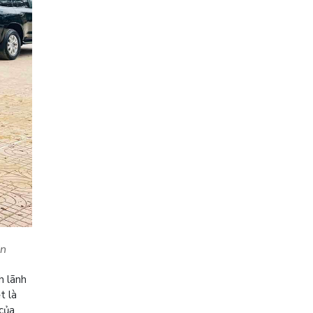
ơn
 lãnh
t là
 của