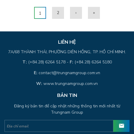
2
›
»
1
LIÊN HỆ
7A/68 THÀNH THÁI, PHƯỜNG DIÊN HỒNG, TP. HỒ CHÍ MINH.
T:
(+84.28) 6264 5178 -
F:
(+84.28) 6264 5180
E:
contact@trungnamgroup.com.vn
W:
www.trungnamgroup.com.vn
BẢN TIN
Đăng ký bản tin để cập nhật những thông tin mới nhất từ
Trungnam Group