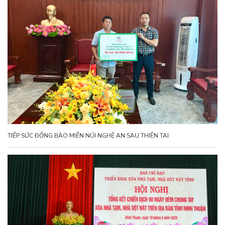
TIẾP SỨC ĐỒNG BÀO MIỀN NÚI NGHỆ AN SAU THIÊN TAI