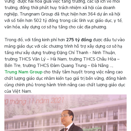
Vững” được hài hoà giữa việc tăng trưởng, các lợi ích về môi
trường, đồng thời phát huy trách nhiệm xã hội của doanh
nghiệp, Trungnam Group đã thực hiện hơn 364 dự án xã hội
với số tiền hơn 502 tỷ đồng trong các lĩnh vực giáo dục, y tế,
văn hóa, xây dựng cơ sở hạ tầng cho các địa phương.
Trong đó, với tổng kinh phí hơn
275 tỷ đồng
được đầu tư vào
mảng giáo dục với các chương trình hỗ trợ xây dựng cơ sở hạ
tầng như xây dựng trường Đặng Chí Thanh - Ninh Thuận,
trường THCS Văn Lý – Hà Nam, trường THCS Châu Hòa –
Bến Tre, trường THCS Đàm Quang Trung – Đà Nẵng ...,
Trung Nam Group
cho thấy tâm huyết trong việc nâng cao
chất lượng giáo dục nhằm kiến tạo giá trị bền vững, đồng hành
cùng chính phủ trong hành trình nâng cao chất lượng giáo dục
của Việt Nam.