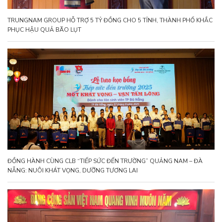
TRUNGNAM GROUP HỖ TRỢ 5 TỶ ĐỒNG CHO 5 TỈNH, THÀNH PHỐ KHẮC
PHỤC HẬU QUẢ BÃO LỤT
ĐỒNG HÀNH CÙNG CLB “TIẾP SỨC ĐẾN TRƯỜNG” QUẢNG NAM – ĐÀ
NẴNG: NUÔI KHÁT VỌNG, DƯỠNG TƯƠNG LAI