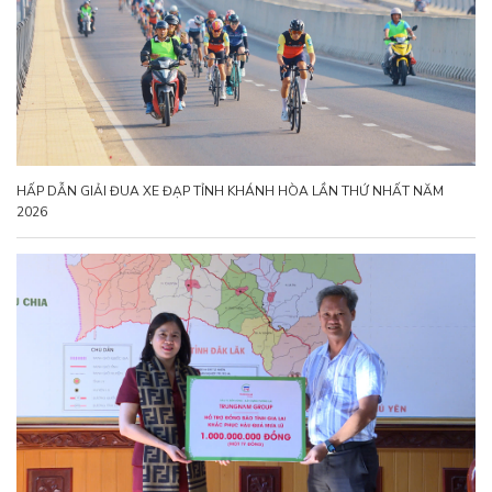
HẤP DẪN GIẢI ĐUA XE ĐẠP TỈNH KHÁNH HÒA LẦN THỨ NHẤT NĂM
2026