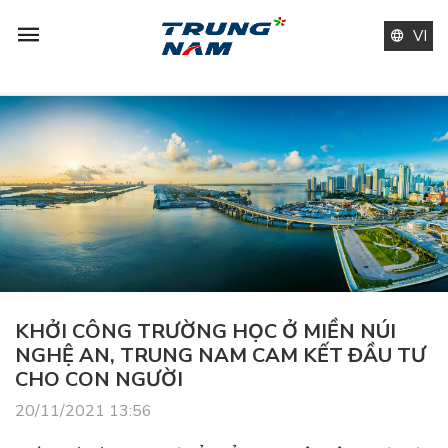
Trungnam Group, Khởi công Trường Kỳ Sơn, THPT Kỳ Sơn
VI
KHỞI CÔNG TRƯỜNG HỌC Ở MIỀN NÚI
NGHỆ AN, TRUNG NAM CAM KẾT ĐẦU TƯ
CHO CON NGƯỜI
20/11/2021 13:56