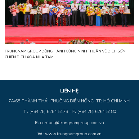
TRUNGNAM GROUP ĐỒNG HÀNH CÙNG NINH THUẬN VỀ ĐÍCH SỚM
CHIẾN DỊCH XÓA NHÀ TẠM
LIÊN HỆ
7A/68 THÀNH THÁI, PHƯỜNG DIÊN HỒNG, TP. HỒ CHÍ MINH.
T:
(+84.28) 6264 5178 -
F:
(+84.28) 6264 5180
E:
contact@trungnamgroup.com.vn
W:
www.trungnamgroup.com.vn