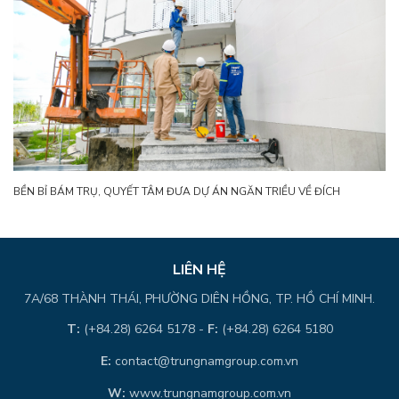
BỀN BỈ BÁM TRỤ, QUYẾT TÂM ĐƯA DỰ ÁN NGĂN TRIỀU VỀ ĐÍCH
LIÊN HỆ
7A/68 THÀNH THÁI, PHƯỜNG DIÊN HỒNG, TP. HỒ CHÍ MINH.
T:
(+84.28) 6264 5178 -
F:
(+84.28) 6264 5180
E:
contact@trungnamgroup.com.vn
W:
www.trungnamgroup.com.vn