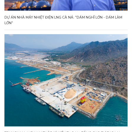
DỰ ÁN NHÀ MÁY NHIỆT ĐIỆN LNG CÀ NÁ: "DÁM NGHĨ LỚN - DÁM LÀM
LỚN"