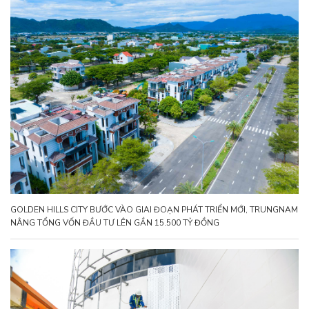
GOLDEN HILLS CITY BƯỚC VÀO GIAI ĐOẠN PHÁT TRIỂN MỚI, TRUNGNAM
NÂNG TỔNG VỐN ĐẦU TƯ LÊN GẦN 15.500 TỶ ĐỒNG