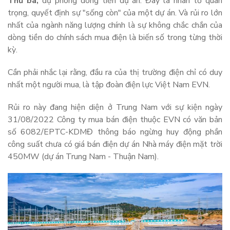
Thứ ba,
dự phóng dòng tiền dự án. Đây là nhân tố quan
trọng, quyết định sự "sống còn" của một dự án. Và rủi ro lớn
nhất của ngành năng lượng chính là sự không chắc chắn của
dòng tiền do chính sách mua điện là biến số trong từng thời
kỳ.
Cần phải nhắc lại rằng, đầu ra của thị trường điện chỉ có duy
nhất một người mua, là tập đoàn điện lực Việt Nam EVN.
Rủi ro này đang hiện diện ở Trung Nam với sự kiện ngày
31/08/2022 Công ty mua bán điện thuộc EVN có văn bản
số 6082/EPTC-KDMĐ thông báo ngừng huy động phần
công suất chưa có giá bán điện dự án Nhà máy điện mặt trời
450MW (dự án Trung Nam - Thuận Nam).