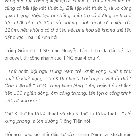
xong mới lựa chọn giải pháp tài chính. Ở Trà Vinh chúng tôi
cũng có bãi tập kết thiết bị. Bãi tập kết thiết bị là vô cùng
quan trọng. Việc tạo ra những thân trụ có đường kính chỗ
lớn nhất lên tới 30m và những cánh quạt có chiều dài
120m, nếu không có chỗ tập kết phù hợp sẽ không thể lắp
đặt được "
, bà Tú Anh nói.
Tổng Giám đốc TNG, ông Nguyễn Tâm Tiến, đã đúc kết lại
bí quyết thi công nhanh của TNG qua 4 chữ K.
" Thứ nhất, đội ngũ Trung Nam trẻ, khát vọng. Chữ K thứ
nhất là khát vọng. Chữ K thứ hai là khổ luyện. Rất là khổ "
Ông Tiến kể " TGĐ Trung Nam (ông Tiến) ngày tiêu chẳng
hết 100 nghìn đồng, ôm công trường, lăn lộn ở công trình
riết với anh em "
Chữ K thứ ba là kỹ thuật và chữ K thứ tư là kỷ luật -
" Hô
xung phong là lên đường ",
ông Tiến nói.
Hội nghị gặp gỡ nhà đầu tư của Trung Nam tại khách sạn