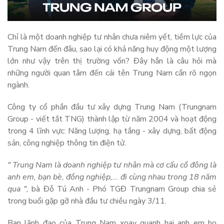
Chỉ là một doanh nghiệp tư nhân chưa niêm yết, tiềm lực của
Trung Nam đến đâu, sao lại có khả năng huy động một lượng
lớn như vậy trên thị trường vốn? Đây hẳn là câu hỏi mà
những người quan tâm đến cái tên Trung Nam cần rõ ngọn
ngành.
Công ty cổ phần đầu tư xây dựng Trung Nam (Trungnam
Group - viết tắt TNG) thành lập từ năm 2004 và hoạt động
trong 4 lĩnh vực: Năng lượng, hạ tầng - xây dựng, bất động
sản, công nghiệp thông tin điện tử.
" Trung Nam là doanh nghiệp tư nhân mà cơ cấu cổ đông là
anh em, bạn bè, đồng nghiệp,... đi cùng nhau trong 18 năm
qua ",
bà Đỗ Tú Anh - Phó TGĐ Trungnam Group chia sẻ
trong buổi gặp gỡ nhà đầu tư chiều ngày 3/11.
Ban lãnh đạo của Trung Nam xoay quanh hai anh em họ