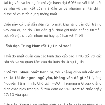
tài trợ vốn và khi dự án chỉ vận hành đạt 60% so với thiết kế,
sẽ phá vỡ cam kết của nhà đầu tư về phương án tài chính
được tổ chức tín dụng thống nhất.
Điều này có thể dẫn đến rủi ro mất khả năng cân đối trả nợ
vay của dự án đó. Cho đến giờ, chưa ghi nhận thông tin tiêu
cực về việc chuyển nhóm nợ hay quá hạn với TNG.
Lãnh đạo Trung Nam rất tự tin, vì sao?
Thái độ nhất quán của các lãnh đạo cấp cao TNG đối với các
câu hỏi và sự quan tâm của dư luận đó là sự tự tin.
" Về trái phiếu phát hành ra, tôi khẳng định với các anh
chị là tôi ăn ngon, ngủ yên, không vấn đề gì hết ”,
ông
Nguyễn Tâm Thịnh, Chủ tịch HĐQT Trungnam Group khẳng
định chắc nịch trong buổi tọa đàm do VNDirect tổ chức ngày
27/10 vừa qua.
Đầu tiên, Trung Nam khẳng định, họ là tập đoàn tư nhân duy