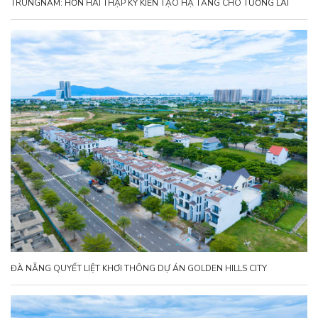
TRUNGNAM: HƠN HAI THẬP KỶ KIẾN TẠO HẠ TẦNG CHO TƯƠNG LAI
ĐÀ NẴNG QUYẾT LIỆT KHƠI THÔNG DỰ ÁN GOLDEN HILLS CITY