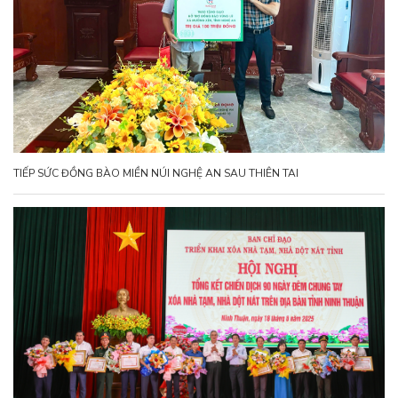
TIẾP SỨC ĐỒNG BÀO MIỀN NÚI NGHỆ AN SAU THIÊN TAI