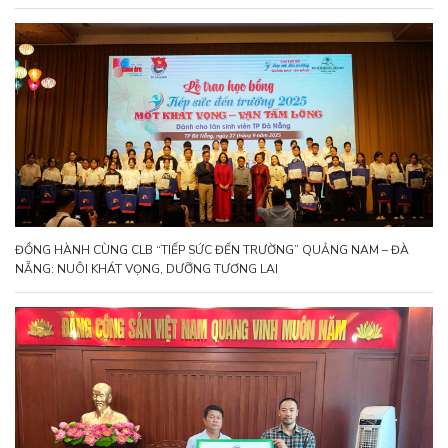
ĐỒNG HÀNH CÙNG CLB “TIẾP SỨC ĐẾN TRƯỜNG” QUẢNG NAM – ĐÀ
NẴNG: NUÔI KHÁT VỌNG, DƯỠNG TƯƠNG LAI