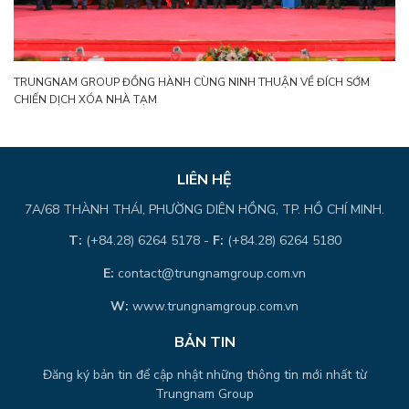
TRUNGNAM GROUP ĐỒNG HÀNH CÙNG NINH THUẬN VỀ ĐÍCH SỚM
CHIẾN DỊCH XÓA NHÀ TẠM
LIÊN HỆ
7A/68 THÀNH THÁI, PHƯỜNG DIÊN HỒNG, TP. HỒ CHÍ MINH.
T:
(+84.28) 6264 5178 -
F:
(+84.28) 6264 5180
E:
contact@trungnamgroup.com.vn
W:
www.trungnamgroup.com.vn
BẢN TIN
Đăng ký bản tin để cập nhật những thông tin mới nhất từ
Trungnam Group