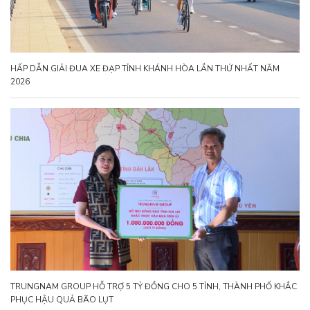
HẤP DẪN GIẢI ĐUA XE ĐẠP TỈNH KHÁNH HÒA LẦN THỨ NHẤT NĂM
2026
TRUNGNAM GROUP HỖ TRỢ 5 TỶ ĐỒNG CHO 5 TỈNH, THÀNH PHỐ KHẮC
PHỤC HẬU QUẢ BÃO LỤT