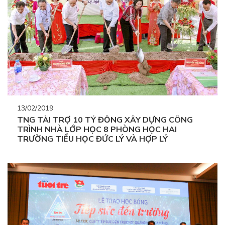
13/02/2019
TNG TÀI TRỢ 10 TỶ ĐỒNG XÂY DỰNG CÔNG
TRÌNH NHÀ LỚP HỌC 8 PHÒNG HỌC HAI
TRƯỜNG TIỂU HỌC ĐỨC LÝ VÀ HỢP LÝ