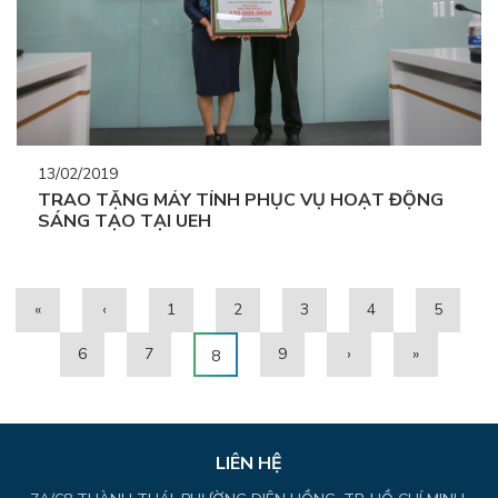
13/02/2019
TRAO TẶNG MÁY TÍNH PHỤC VỤ HOẠT ĐỘNG
SÁNG TẠO TẠI UEH
«
‹
1
2
3
4
5
6
7
9
›
»
8
LIÊN HỆ