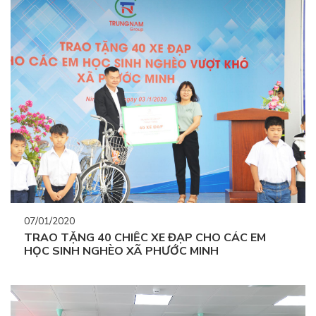
07/01/2020
TRAO TẶNG 40 CHIẾC XE ĐẠP CHO CÁC EM
HỌC SINH NGHÈO XÃ PHƯỚC MINH