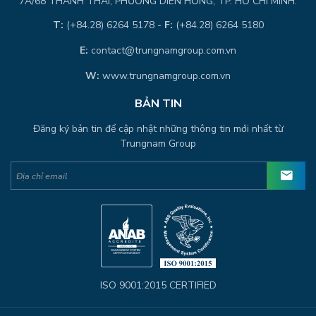
7A/68 THÀNH THÁI, PHƯỜNG DIÊN HỒNG, TP. HỒ CHÍ MINH.
T:
(+84.28) 6264 5178 -
F:
(+84.28) 6264 5180
E:
contact@trungnamgroup.com.vn
W:
www.trungnamgroup.com.vn
BẢN TIN
Đăng ký bản tin để cập nhật những thông tin mới nhất từ
Trungnam Group
ISO 9001:2015 CERTIFIED