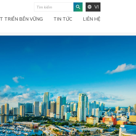
VI
T TRIỂN BỀN VỮNG
TIN TỨC
LIÊN HỆ