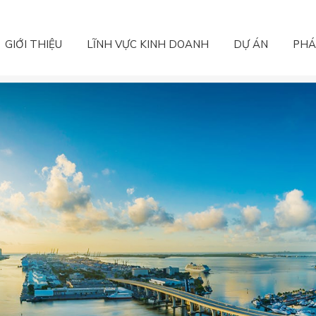
GIỚI THIỆU
LĨNH VỰC KINH DOANH
DỰ ÁN
PHÁ