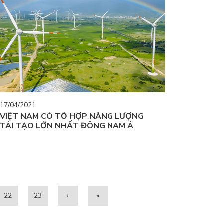
17/04/2021
VIỆT NAM CÓ TỔ HỢP NĂNG LƯỢNG
TÁI TẠO LỚN NHẤT ĐÔNG NAM Á
22
23
›
»