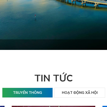
TIN TỨC
TRUYỀN THÔNG
HOẠT ĐỘNG XÃ HỘI