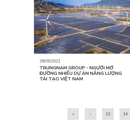
28/05/2021
TRUNGNAM GROUP - NGƯỜI MỞ
ĐƯỜNG NHIỀU DỰ ÁN NĂNG LƯỢNG
TÁI TẠO VIỆT NAM
«
‹
13
14