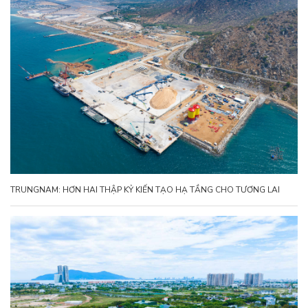
TRUNGNAM: HƠN HAI THẬP KỶ KIẾN TẠO HẠ TẦNG CHO TƯƠNG LAI