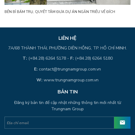
BỀN BỈ BÁM TRỤ, QUYẾT TÂM ĐƯA DỰ ÁN NGĂN TRIỀU VỀ ĐÍCH
LIÊN HỆ
7A/68 THÀNH THÁI, PHƯỜNG DIÊN HỒNG, TP. HỒ CHÍ MINH.
T:
(+84.28) 6264 5178 -
F:
(+84.28) 6264 5180
E:
contact@trungnamgroup.com.vn
W:
www.trungnamgroup.com.vn
BẢN TIN
Đăng ký bản tin để cập nhật những thông tin mới nhất từ
Trungnam Group